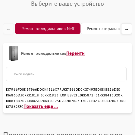
системы
Выберите ваше устройство
←
→
Ремонт холодильников Neff
Ремонт стиральных маши
Перейти
Ремонт холодильников
KI7966FD0
KB7966DD0
K4316X7RU
KI7866DD0
KG7493BD0
KI8826DE0
KI6863D30R
KI1813F30R
KI1813FE0
KI5872FE0
KI5872F31R
KI8413D20R
KI8818D20R
KI8865D20R
KI8825D20R
KI7863D20R
KI8416DE0
KI7863DD0
Показать еще ...
KI7862SE0
Преимущества сервисного центра