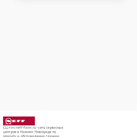
СЦ nnv.neff-fixim.ru - сеть сервисных
центров в Нижнем Новгороде по
ремонту и обслуживанию техники