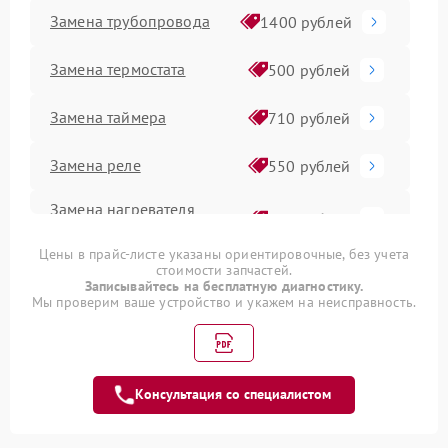
Замена трубопровода
1400 рублей
Замена термостата
500 рублей
Замена таймера
710 рублей
Замена реле
550 рублей
Замена нагревателя
500 рублей
оттайки
Цены в прайс-листе указаны ориентировочные, без учета
Замена фильтра
стоимости запчастей.
500 рублей
осушителя
Записывайтесь на бесплатную диагностику.
Мы проверим ваше устройство и укажем на неисправность.
Устранение засора
800 рублей
трубопровода
Замена платы
Консультация со специалистом
управления (мат.платы,
500 рублей
мейн платы)