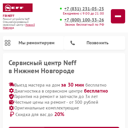
+7 (831) 231-05-25
Ежедневно с 9:00 до 21:00
FIX-NEFF
+7 (800) 100-33-26
Ремонт устройств Neff
Специализированный
Звонок бесплатный по РФ
cервисный центр г.
Нижний
Новгород
Мы ремонтируем
Позвонить
Сервисный центр Neff
в Нижнем Новгороде
за 30 мин
Выезд мастера на дом
бесплатно
бесплатно
Диагностика в сервисном центре
Гарантия на ремонт и запчасти до 3х лет
Честные цены на ремонт - от 300 рублей
Оригинальные комплектующие
20%
Скидка для вас до
Ремонт посудомоечных машин Neff
Ремонт микроволновых печей Neff