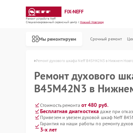
FIX-NEFF
Ремонт устройств Neff
Специализированный cервисный центр г.
Нижний Новгород
Мы ремонтируем
Срочный ремонт
Це
в Нижнем Новгороде
Ремонт духового шкафа Neff B45M42N3 в Нижнем Новг
Ремонт духового шк
B45M42N3 в Нижнем
от 480 руб.
Стоимость ремонта
Бесплатная диагностика
даже при отказ
Привезем и увезем духовой шкаф Neff B4
Гарантия на наши работы по ремонту дух
Ремонт стиральных машин Neff
Ремонт посудомоечных машин Neff
Ремонт варочных панелей Neff
Ремонт микроволновых печей Neff
3-х лет