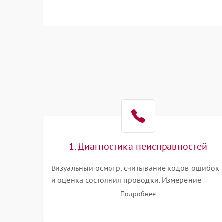
1. Диагностика неисправностей
Визуальный осмотр, считывание кодов ошибок
и оценка состояния проводки. Измерение
напряжения на клеммной колодке. Анализ
Подробнее
жалоб на проблемы с нагревом, конвекцией,
панелью управления или блокировкой дверцы.