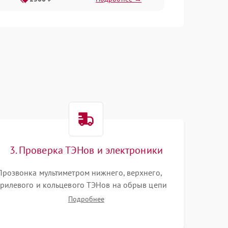
3. Проверка ТЭНов и электроники
Прозвонка мультиметром нижнего, верхнего,
грилевого и кольцевого ТЭНов на обрыв цепи
или пробой на корпус. Диагностика термостата,
Подробнее
датчиков температуры, переключателя режимов
и мотора конвекции.