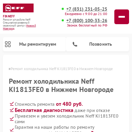
+7 (831) 231-05-25
Ежедневно с 9:00 до 21:00
FIX-NEFF
+7 (800) 100-33-26
Ремонт устройств Neff
Специализированный
Звонок бесплатный по РФ
cервисный центр г.
Нижний
Новгород
Мы ремонтируем
Позвонить
ороде
Ремонт холодильника Neff KI1813FE0 в Нижнем Новгороде
Ремонт холодильника Neff
KI1813FE0 в Нижнем Новгороде
от 480 руб.
Стоимость ремонта
Бесплатная диагностика
даже при отказе
Привезем и увезем холодильник Neff KI1813FE0
сами
Ремонт посудомоечных машин Neff
Ремонт микроволновых печей Neff
Гарантия на наши работы по ремонту