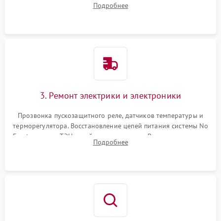
Подробнее
продувка капиллярной трубки для устранения засоров.
3. Ремонт электрики и электроники
Прозвонка пускозащитного реле, датчиков температуры и
терморегулятора. Восстановление цепей питания системы No
Frost, включая ТЭН оттайки и вентилятор. Ремонт или замена
Подробнее
платы управления при сбоях алгоритмов.