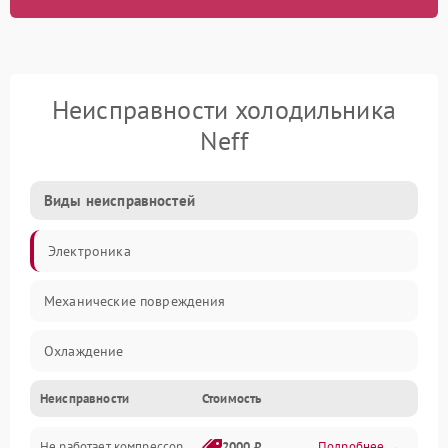
Неисправности холодильника
Neff
Виды неисправностей
Электроника
Механические повреждения
Охлаждение
Неисправности
Стоимость
Механика
Не работает компрессор
2000 ₽
Подробнее →