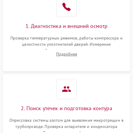
1800 ₽
Подробнее →
на стенках
Сбой в работе инвертора
2100 ₽
Подробнее →
1. Диагностика и внешний осмотр
Запах горелого при
2000 ₽
Подробнее →
Проверка температурных режимов, работы компрессора и
работе
целостности уплотнителей дверей. Измерение
сопротивления обмоток мотора, проверка термостата и
Не включается
Подробнее
1000 ₽
Подробнее →
считывание кодов ошибок с электронного дисплея.
холодильник
Проблемы с системой
автоматической
1800 ₽
Подробнее →
разморозки
2. Поиск утечек и подготовка контура
Опрессовка системы азотом для выявления микротрещин в
трубопроводе. Проверка испарителя и конденсатора
течеискателем. Демонтаж старого фильтра-осушителя и