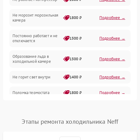
Электропитание
Не морозит морозильная
Дренаж
1800 ₽
Подробнее →
камера
Оттайка
Постоянно работает и не
1500 ₽
Подробнее →
отключается
Программное обеспечение
Образование льда в
1500 ₽
Подробнее →
холодильной камере
Не горит свет внутри
1400 ₽
Подробнее →
Поломка термостата
1800 ₽
Подробнее →
Не работает вентилятор
1800 ₽
Подробнее →
Этапы ремонта холодильника Neff
Поломка системы No Frost
2600 ₽
Подробнее →
Образование конденсата