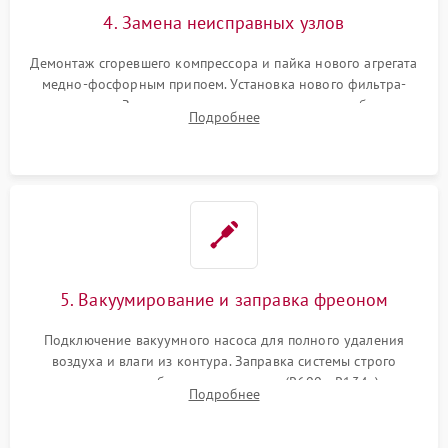
4. Замена неисправных узлов
Демонтаж сгоревшего компрессора и пайка нового агрегата
медно-фосфорным припоем. Установка нового фильтра-
осушителя. Замена изношенных вентиляторов обдува,
Подробнее
сломанных заслонок или поврежденных дверных петель.
5. Вакуумирование и заправка фреоном
Подключение вакуумного насоса для полного удаления
воздуха и влаги из контура. Заправка системы строго
дозированным объемом хладагента (R600a, R134a) по
Подробнее
электронным весам. Контроль рабочего давления в системе.