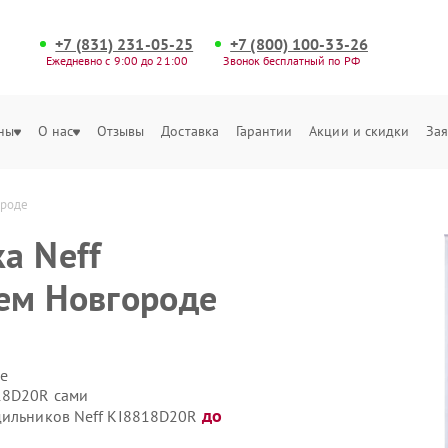
+7 (831) 231-05-25
+7 (800) 100-33-26
Ежедневно с 9:00 до 21:00
Звонок бесплатный по РФ
ны
О нас
Отзывы
Доставка
Гарантии
Акции и скидки
Зая
ороде
а Neff
ем Новгороде
е
18D20R сами
до
одильников Neff KI8818D20R