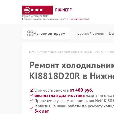
FIX-NEFF
Ремонт устройств Neff
Специализированный cервисный центр г.
Нижний Новгород
Мы ремонтируем
Срочный ремонт
Це
в Нижнем Новгороде
Ремонт холодильника Neff KI8818D20R в Нижнем Новг
Ремонт холодильник
KI8818D20R в Нижн
от 480 руб.
Стоимость ремонта
Бесплатная диагностика
даже при отказ
Привезем и увезем холодильник Neff KI88
Гарантия на наши работы по ремонту хол
Ремонт стиральных машин Neff
Ремонт посудомоечных машин Neff
Ремонт варочных панелей Neff
Ремонт микроволновых печей Neff
3-х лет