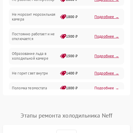
Электропитание
Не морозит морозильная
Дренаж
1800 ₽
Подробнее →
камера
Оттайка
Постоянно работает и не
1500 ₽
Подробнее →
отключается
Программное обеспечение
Образование льда в
1500 ₽
Подробнее →
холодильной камере
Не горит свет внутри
1400 ₽
Подробнее →
Поломка термостата
1800 ₽
Подробнее →
Не работает вентилятор
1800 ₽
Подробнее →
Этапы ремонта холодильника Neff
Поломка системы No Frost
2600 ₽
Подробнее →
Образование конденсата