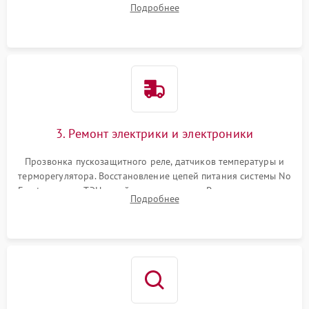
Подробнее
продувка капиллярной трубки для устранения засоров.
3. Ремонт электрики и электроники
Прозвонка пускозащитного реле, датчиков температуры и
терморегулятора. Восстановление цепей питания системы No
Frost, включая ТЭН оттайки и вентилятор. Ремонт или замена
Подробнее
платы управления при сбоях алгоритмов.