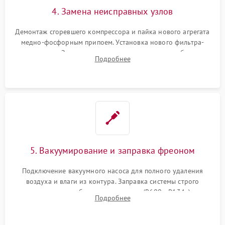
4. Замена неисправных узлов
Демонтаж сгоревшего компрессора и пайка нового агрегата
медно-фосфорным припоем. Установка нового фильтра-
осушителя. Замена изношенных вентиляторов обдува,
Подробнее
сломанных заслонок или поврежденных дверных петель.
5. Вакуумирование и заправка фреоном
Подключение вакуумного насоса для полного удаления
воздуха и влаги из контура. Заправка системы строго
дозированным объемом хладагента (R600a, R134a) по
Подробнее
электронным весам. Контроль рабочего давления в системе.