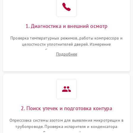
1800 ₽
Подробнее →
на стенках
Сбой в работе инвертора
2100 ₽
Подробнее →
1. Диагностика и внешний осмотр
Запах горелого при
2000 ₽
Подробнее →
Проверка температурных режимов, работы компрессора и
работе
целостности уплотнителей дверей. Измерение
сопротивления обмоток мотора, проверка термостата и
Не включается
Подробнее
1000 ₽
Подробнее →
считывание кодов ошибок с электронного дисплея.
холодильник
Проблемы с системой
автоматической
1800 ₽
Подробнее →
разморозки
2. Поиск утечек и подготовка контура
Опрессовка системы азотом для выявления микротрещин в
трубопроводе. Проверка испарителя и конденсатора
течеискателем. Демонтаж старого фильтра-осушителя и