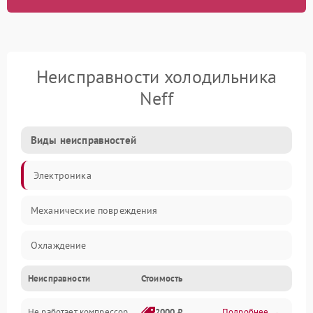
Неисправности холодильника
Neff
Виды неисправностей
Электроника
Механические повреждения
Охлаждение
Неисправности
Стоимость
Механика
Не работает компрессор
2000 ₽
Подробнее →