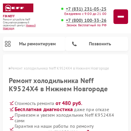
+7 (831) 231-05-25
Ежедневно с 9:00 до 21:00
FIX-NEFF
+7 (800) 100-33-26
Ремонт устройств Neff
Специализированный
Звонок бесплатный по РФ
cервисный центр г.
Нижний
Новгород
Мы ремонтируем
Позвонить
ороде
Ремонт холодильника Neff K9524X4 в Нижнем Новгороде
Ремонт холодильника Neff
K9524X4 в Нижнем Новгороде
от 480 руб.
Стоимость ремонта
Бесплатная диагностика
даже при отказе
Привезем и увезем холодильник Neff K9524X4
сами
Ремонт посудомоечных машин Neff
Ремонт микроволновых печей Neff
Гарантия на наши работы по ремонту