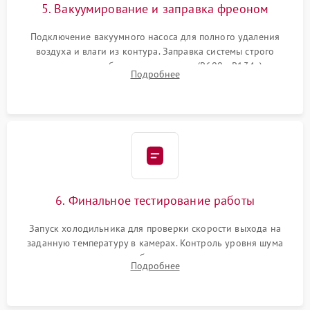
5. Вакуумирование и заправка фреоном
Подключение вакуумного насоса для полного удаления
воздуха и влаги из контура. Заправка системы строго
дозированным объемом хладагента (R600a, R134a) по
Подробнее
электронным весам. Контроль рабочего давления в системе.
6. Финальное тестирование работы
Запуск холодильника для проверки скорости выхода на
заданную температуру в камерах. Контроль уровня шума
компрессора, отсутствия обмерзания стенок и корректного
Подробнее
срабатывания системы автоматической оттайки.