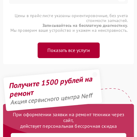
Цены в прайс-листе указаны ориентировочные, без учета
стоимости запчастей.
Записывайтесь на бесплатную диагностику.
Мы проверим ваше устройство и укажем на неисправность.
Показать все услуги
Получите 1500 рублей на
ремонт
Акция сервисного центра Neff
При оформлении заявки на ремонт техники через
сайт,
действует персональная бессрочная скидка