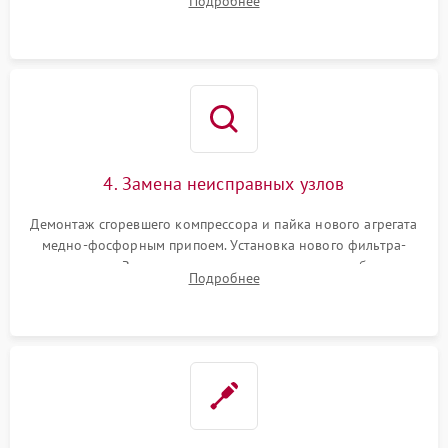
Подробнее
платы управления при сбоях алгоритмов.
4. Замена неисправных узлов
Демонтаж сгоревшего компрессора и пайка нового агрегата
медно-фосфорным припоем. Установка нового фильтра-
осушителя. Замена изношенных вентиляторов обдува,
Подробнее
сломанных заслонок или поврежденных дверных петель.