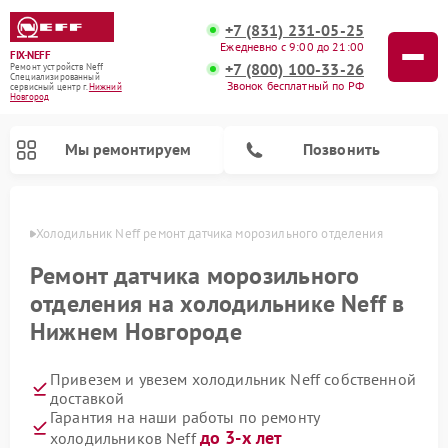
+7 (831) 231-05-25
Ежедневно с 9:00 до 21:00
FIX-NEFF
+7 (800) 100-33-26
Ремонт устройств Neff
Специализированный
Звонок бесплатный по РФ
cервисный центр г.
Нижний
Новгород
Мы ремонтируем
Позвонить
ороде
Холодильник Neff ремонт датчика морозильного отделения
Ремонт датчика морозильного
отделения на холодильнике Neff в
Нижнем Новгороде
Привезем и увезем холодильник Neff собственной
доставкой
Гарантия на наши работы по ремонту
Ремонт посудомоечных машин Neff
Ремонт микроволновых печей Neff
до 3-х лет
холодильников Neff