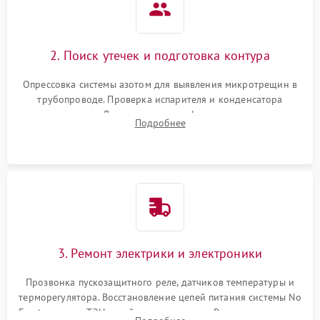
2. Поиск утечек и подготовка контура
Опрессовка системы азотом для выявления микротрещин в
трубопроводе. Проверка испарителя и конденсатора
течеискателем. Демонтаж старого фильтра-осушителя и
Подробнее
продувка капиллярной трубки для устранения засоров.
3. Ремонт электрики и электроники
Прозвонка пускозащитного реле, датчиков температуры и
терморегулятора. Восстановление цепей питания системы No
Frost, включая ТЭН оттайки и вентилятор. Ремонт или замена