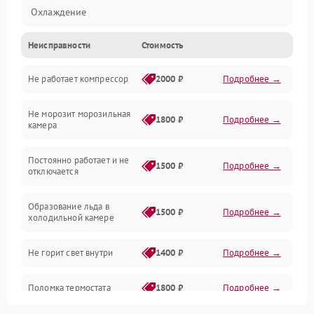
Охлаждение
Неисправности
Стоимость
Механика
Не работает компрессор
2000 ₽
Подробнее →
Электропитание
Не морозит морозильная
Дренаж
1800 ₽
Подробнее →
камера
Оттайка
Постоянно работает и не
1500 ₽
Подробнее →
отключается
Программное обеспечение
Образование льда в
1500 ₽
Подробнее →
холодильной камере
Не горит свет внутри
1400 ₽
Подробнее →
Поломка термостата
1800 ₽
Подробнее →