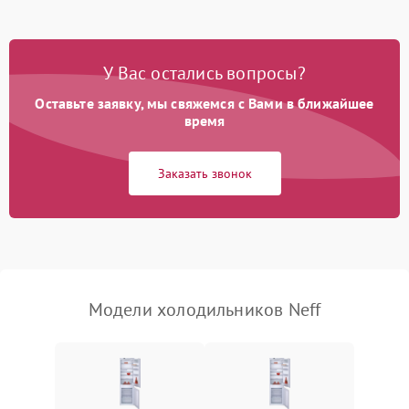
Не работает вентилятор
1800 ₽
Подробнее →
Поломка системы No Frost
2600 ₽
Подробнее →
У Вас остались вопросы?
Оставьте заявку, мы свяжемся с Вами в ближайшее
Образование конденсата
1800 ₽
Подробнее →
на стенках
время
Сбой в работе инвертора
2100 ₽
Подробнее →
Заказать звонок
Запах горелого при
2000 ₽
Подробнее →
работе
Не включается
1000 ₽
Подробнее →
холодильник
Модели холодильников Neff
Проблемы с системой
автоматической
1800 ₽
Подробнее →
разморозки