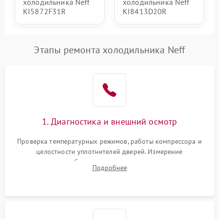
холодильника Neff
холодильника Neff
KI5872F31R
KI8413D20R
Этапы ремонта холодильника Neff
1. Диагностика и внешний осмотр
Проверка температурных режимов, работы компрессора и
целостности уплотнителей дверей. Измерение
сопротивления обмоток мотора, проверка термостата и
Подробнее
считывание кодов ошибок с электронного дисплея.