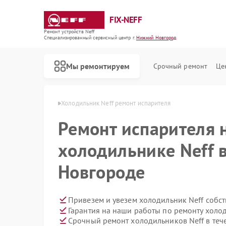
FIX-NEFF
Ремонт устройств Neff
Специализированный cервисный центр г.
Нижний Новгород
Мы ремонтируем
Срочный ремонт
Це
в Нижнем Новгороде
Холодильник Neff ремонт испарителя
Ремонт испарителя 
холодильнике Neff 
Новгороде
Привезем и увезем холодильник Neff собс
Гарантия на наши работы по ремонту холо
Ремонт стиральных машин Neff
Ремонт посудомоечных машин Neff
Ремонт варочных панелей Neff
Ремонт микроволновых печей Neff
Срочный ремонт холодильников Neff в теч