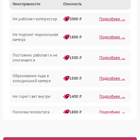
Неисправности
Стоимость
Механика
Не работает компрессор
2000 ₽
Подробнее →
Электропитание
Не морозит морозильная
Дренаж
1800 ₽
Подробнее →
камера
Оттайка
Постоянно работает и не
1500 ₽
Подробнее →
отключается
Программное обеспечение
Образование льда в
1500 ₽
Подробнее →
холодильной камере
Не горит свет внутри
1400 ₽
Подробнее →
Поломка термостата
1800 ₽
Подробнее →
Не работает вентилятор
1800 ₽
Подробнее →