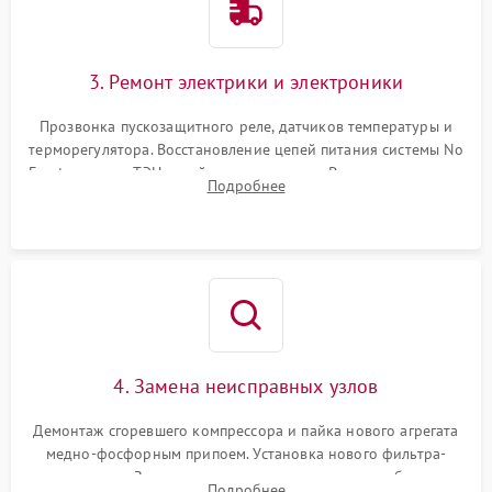
3. Ремонт электрики и электроники
Прозвонка пускозащитного реле, датчиков температуры и
терморегулятора. Восстановление цепей питания системы No
Frost, включая ТЭН оттайки и вентилятор. Ремонт или замена
Подробнее
платы управления при сбоях алгоритмов.
4. Замена неисправных узлов
Демонтаж сгоревшего компрессора и пайка нового агрегата
медно-фосфорным припоем. Установка нового фильтра-
осушителя. Замена изношенных вентиляторов обдува,
Подробнее