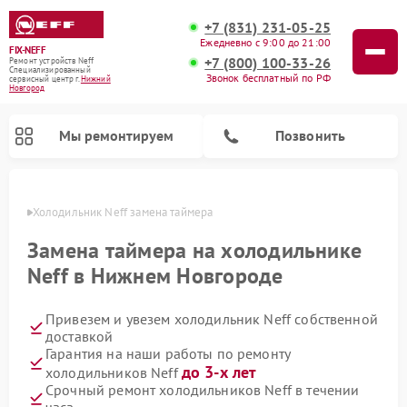
+7 (831) 231-05-25
Ежедневно с 9:00 до 21:00
FIX-NEFF
+7 (800) 100-33-26
Ремонт устройств Neff
Специализированный
Звонок бесплатный по РФ
cервисный центр г.
Нижний
Новгород
Мы ремонтируем
Позвонить
ороде
Холодильник Neff замена таймера
Замена таймера на холодильнике
Neff в Нижнем Новгороде
Привезем и увезем холодильник Neff собственной
доставкой
Гарантия на наши работы по ремонту
до 3-х лет
холодильников Neff
Ремонт посудомоечных машин Neff
Ремонт микроволновых печей Neff
Срочный ремонт холодильников Neff в течении
часа