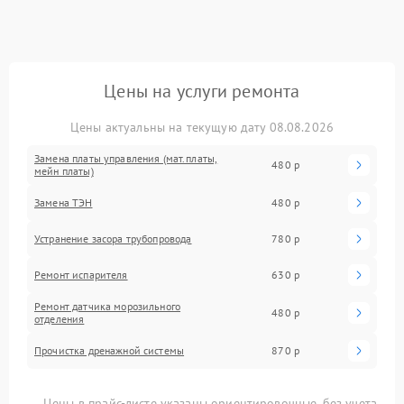
Цены на услуги ремонта
Цены актуальны на текущую дату 08.08.2026
Замена платы управления (мат.платы,
480 р
мейн платы)
Замена ТЭН
480 р
Устранение засора трубопровода
780 р
Ремонт испарителя
630 р
Ремонт датчика морозильного
480 р
отделения
Прочистка дренажной системы
870 р
Цены в прайс-листе указаны ориентировочные, без учета