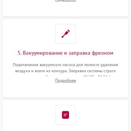
сломанных заслонок или поврежденных дверных петель.
5. Вакуумирование и заправка фреоном
Подключение вакуумного насоса для полного удаления
воздуха и влаги из контура. Заправка системы строго
дозированным объемом хладагента (R600a, R134a) по
Подробнее
электронным весам. Контроль рабочего давления в системе.