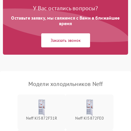
Поломка системы No Frost
2600 ₽
Подробнее →
У Вас остались вопросы?
Оставьте заявку, мы свяжемся с Вами в ближайшее
Образование конденсата
1800 ₽
Подробнее →
на стенках
время
Сбой в работе инвертора
2100 ₽
Подробнее →
Заказать звонок
Запах горелого при
2000 ₽
Подробнее →
работе
Не включается
1000 ₽
Подробнее →
холодильник
Модели холодильников Neff
Проблемы с системой
автоматической
1800 ₽
Подробнее →
разморозки
Neff KI5872F31R
Neff KI5872FE0