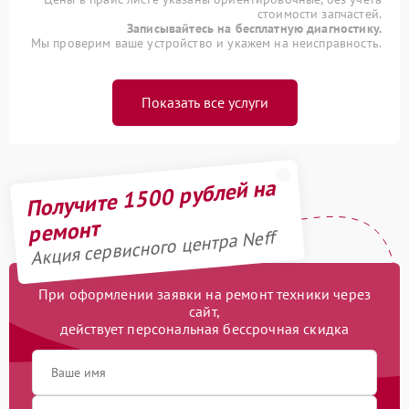
стоимости запчастей.
Записывайтесь на бесплатную диагностику.
Мы проверим ваше устройство и укажем на неисправность.
Показать все услуги
Получите 1500 рублей на
ремонт
Акция сервисного центра Neff
При оформлении заявки на ремонт техники через
сайт,
действует персональная бессрочная скидка