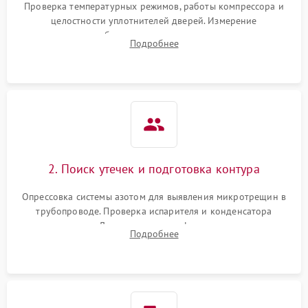
Проверка температурных режимов, работы компрессора и
целостности уплотнителей дверей. Измерение
сопротивления обмоток мотора, проверка термостата и
Подробнее
считывание кодов ошибок с электронного дисплея.
2. Поиск утечек и подготовка контура
Опрессовка системы азотом для выявления микротрещин в
трубопроводе. Проверка испарителя и конденсатора
течеискателем. Демонтаж старого фильтра-осушителя и
Подробнее
продувка капиллярной трубки для устранения засоров.