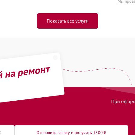
Мы прове
Показать все услуги
й на ремонт
При оформл
Отправить заявку и получить 1500 ₽