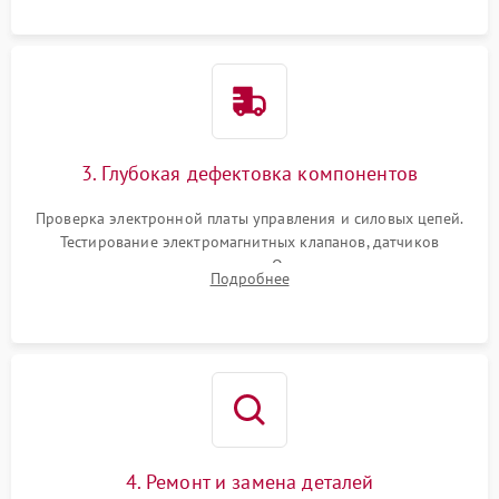
специализированной химии.
3. Глубокая дефектовка компонентов
Проверка электронной платы управления и силовых цепей.
Тестирование электромагнитных клапанов, датчиков
температуры и расходомера. Оценка степени износа
Подробнее
жерновов кофемолки, уплотнительных колец гидросистемы
и шестерней редуктора.
4. Ремонт и замена деталей