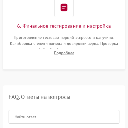
6. Финальное тестирование и настройка
Приготовление тестовых порций эспрессо и капучино.
Калибровка степени помола и дозировки зерна. Проверка
плотности кофейной таблетки, температуры напитка и
Подробнее
качества молочной пены. Контроль отсутствия посторонних
шумов и протечек.
FAQ. Ответы на вопросы