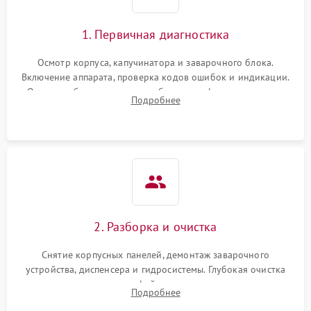
1. Первичная диагностика
Осмотр корпуса, капучинатора и заварочного блока.
Включение аппарата, проверка кодов ошибок и индикации.
Оценка работы помпы, термоблока и кофемолки на слух.
Подробнее
Измерение температуры и давления воды для выявления
локализации поломки.
2. Разборка и очистка
Снятие корпусных панелей, демонтаж заварочного
устройства, диспенсера и гидросистемы. Глубокая очистка
внутренних узлов от кофейных масел, жмыха и накипи.
Подробнее
Промывка дренажных каналов и фильтров с использованием