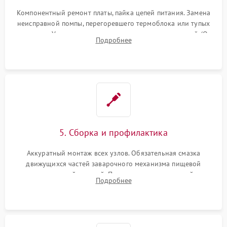
Компонентный ремонт платы, пайка цепей питания. Замена
неисправной помпы, перегоревшего термоблока или тупых
жерновов. Установка новых силиконовых уплотнителей (O-
Подробнее
ring) и тефлоновых трубок для надежного устранения
протечек.
5. Сборка и профилактика
Аккуратный монтаж всех узлов. Обязательная смазка
движущихся частей заварочного механизма пищевой
силиконовой смазкой. Проведение программной
Подробнее
декальцинации и очистки системы от кофейных масел.
Надежная фиксация всех соединений.