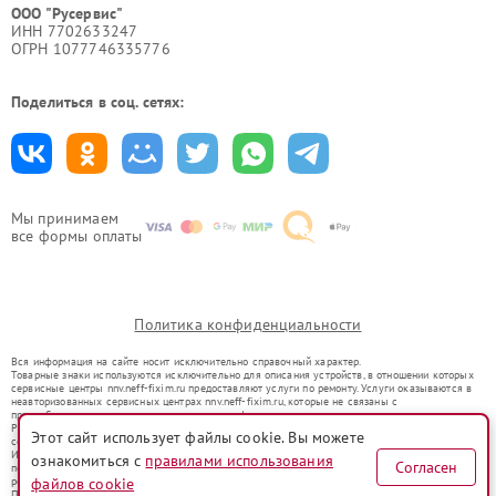
ООО "Русервис"
ИНН 7702633247
ОГРН 1077746335776
Поделиться в соц. сетях:
Мы принимаем
все формы оплаты
Политика конфиденциальности
Вся информация на сайте носит исключительно справочный характер.
Товарные знаки используются исключительно для описания устройств, в отношении которых
сервисные центры nnv.neff-fixim.ru предоставляют услуги по ремонту. Услуги оказываются в
неавторизованных сервисных центрах nnv.neff-fixim.ru, которые не связаны с
правообладателями товарных знаков или их официальными представителями.
Ремонт осуществляется для устройств, уже введенных в гражданский оборот в соответствии
Этот сайт использует файлы cookie. Вы можете
со статьей 1487 ГК РФ.
Использование товарных знаков не преследует цели индивидуализации услуг или введения
ознакомиться с
правилами использования
Согласен
потребителей в заблуждение, а служит для информирования о предоставляемых услугах по
файлов cookie
ремонту техники указанных брендов.
Представленная на сайте информация не является публичной офертой, определяемой