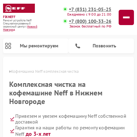
+7 (831) 231-05-25
Ежедневно с 9:00 до 21:00
FIX-NEFF
+7 (800) 100-33-26
Ремонт устройств Neff
Специализированный
Звонок бесплатный по РФ
cервисный центр г.
Нижний
Новгород
Мы ремонтируем
Позвонить
ороде
Кофемашина Neff комплексная чистка
Комплексная чистка на
кофемашине Neff в Нижнем
Новгороде
Привезем и увезем кофемашину Neff собственной
доставкой
Гарантия на наши работы по ремонту кофемашин
Ремонт посудомоечных машин Neff
Ремонт микроволновых печей Neff
до 3-х лет
Neff