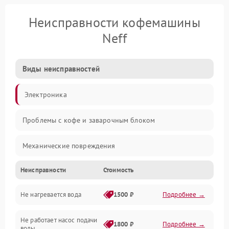
Неисправности кофемашины
Neff
Виды неисправностей
Электроника
Проблемы с кофе и заварочным блоком
Механические повреждения
Неисправности
Стоимость
Прочие неисправности
Не нагревается вода
1500 ₽
Подробнее →
Включение и работа
Не работает насос подачи
Проблемы с водой
1800 ₽
Подробнее →
воды