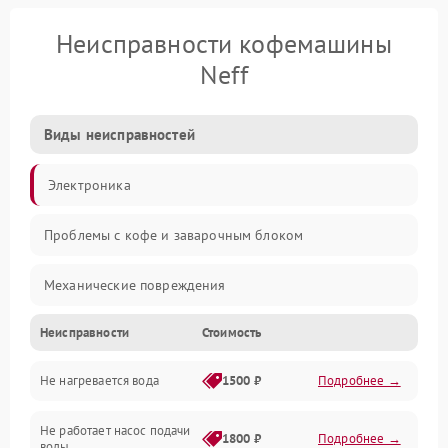
Неисправности кофемашины
Neff
Виды неисправностей
Электроника
Проблемы с кофе и заварочным блоком
Механические повреждения
Неисправности
Стоимость
Прочие неисправности
Не нагревается вода
1500 ₽
Подробнее →
Включение и работа
Не работает насос подачи
Проблемы с водой
1800 ₽
Подробнее →
воды