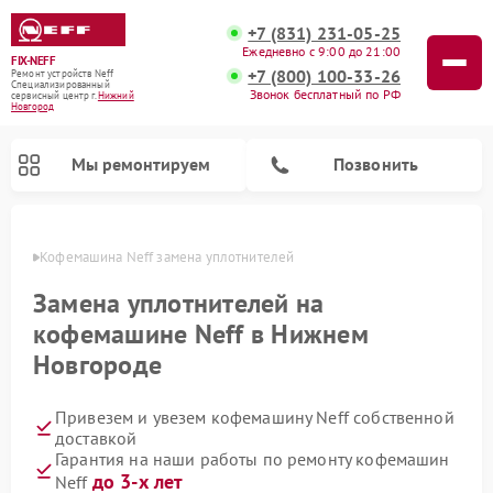
+7 (831) 231-05-25
Ежедневно с 9:00 до 21:00
FIX-NEFF
+7 (800) 100-33-26
Ремонт устройств Neff
Специализированный
Звонок бесплатный по РФ
cервисный центр г.
Нижний
Новгород
Мы ремонтируем
Позвонить
ороде
Кофемашина Neff замена уплотнителей
Замена уплотнителей на
кофемашине Neff в Нижнем
Новгороде
Привезем и увезем кофемашину Neff собственной
доставкой
Гарантия на наши работы по ремонту кофемашин
Ремонт посудомоечных машин Neff
Ремонт микроволновых печей Neff
до 3-х лет
Neff