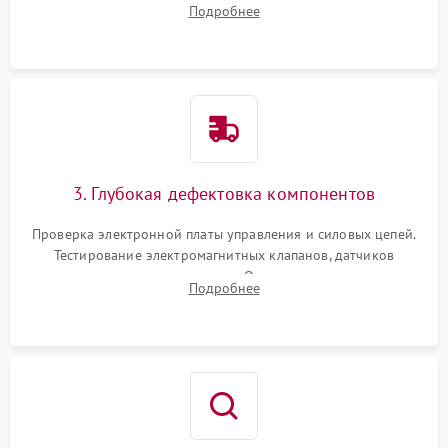
Подробнее
Промывка дренажных каналов и фильтров с использованием
специализированной химии.
3. Глубокая дефектовка компонентов
Проверка электронной платы управления и силовых цепей.
Тестирование электромагнитных клапанов, датчиков
температуры и расходомера. Оценка степени износа
Подробнее
жерновов кофемолки, уплотнительных колец гидросистемы
и шестерней редуктора.