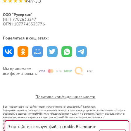
4.9-5.0
ООО "Русервис"
ИНН 7702633247
ОГРН 1077746335776
Поделиться в соц. сетях:
Мы принимаем
все формы оплаты
Политика конфиденциальности
Вся информация на сайте носит исключительно справочный характер.
Товарные знаки используются исключительно для описания устройств, в отношении которых
сервисные центры nnv.neff-fixim.ru предоставляют услуги по ремонту. Услуги оказываются в
неавторизованных сервисных центрах nnv.neff-fixim.ru, которые не связаны с
правообладателями товарных знаков или их официальными представителями.
Ремонт осуществляется для устройств, уже введенных в гражданский оборот в соответствии
Этот сайт использует файлы cookie. Вы можете
со статьей 1487 ГК РФ.