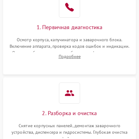
1. Первичная диагностика
Осмотр корпуса, капучинатора и заварочного блока.
Включение аппарата, проверка кодов ошибок и индикации.
Оценка работы помпы, термоблока и кофемолки на слух.
Подробнее
Измерение температуры и давления воды для выявления
локализации поломки.
2. Разборка и очистка
Снятие корпусных панелей, демонтаж заварочного
устройства, диспенсера и гидросистемы. Глубокая очистка
внутренних узлов от кофейных масел, жмыха и накипи.