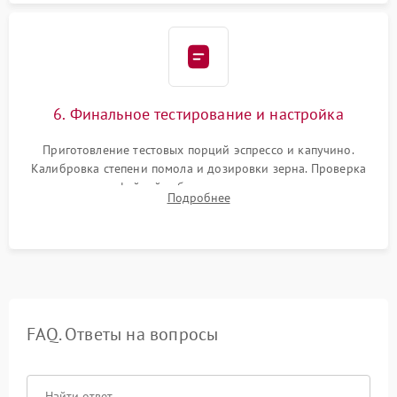
6. Финальное тестирование и настройка
Приготовление тестовых порций эспрессо и капучино.
Калибровка степени помола и дозировки зерна. Проверка
плотности кофейной таблетки, температуры напитка и
Подробнее
качества молочной пены. Контроль отсутствия посторонних
шумов и протечек.
FAQ. Ответы на вопросы