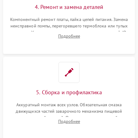
4. Ремонт и замена деталей
Компонентный ремонт платы, пайка цепей питания. Замена
неисправной помпы, перегоревшего термоблока или тупых
жерновов. Установка новых силиконовых уплотнителей (O-
Подробнее
ring) и тефлоновых трубок для надежного устранения
протечек.
5. Сборка и профилактика
Аккуратный монтаж всех узлов. Обязательная смазка
движущихся частей заварочного механизма пищевой
силиконовой смазкой. Проведение программной
Подробнее
декальцинации и очистки системы от кофейных масел.
Надежная фиксация всех соединений.