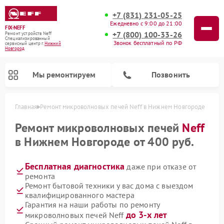
+7 (831) 231-05-25
Ежедневно с 9:00 до 21:00
FIX-NEFF
+7 (800) 100-33-26
Ремонт устройств Neff
Специализированный
Звонок бесплатный по РФ
cервисный центр г.
Нижний
Новгород
Мы ремонтируем
Позвонить
Главная
Ремонт микроволновых печей Neff в Нижнем Новгороде
Ремонт микроволновых печей
Neff
в Нижнем Новгороде от 400 руб.
Бесплатная диагностика
даже при отказе от
ремонта
Ремонт бытовой техники у вас дома с выездом
квалифицированного мастера
Гарантия на наши работы по ремонту
Ремонт посудомоечных машин Neff
до 3-х лет
микроволновых печей Neff