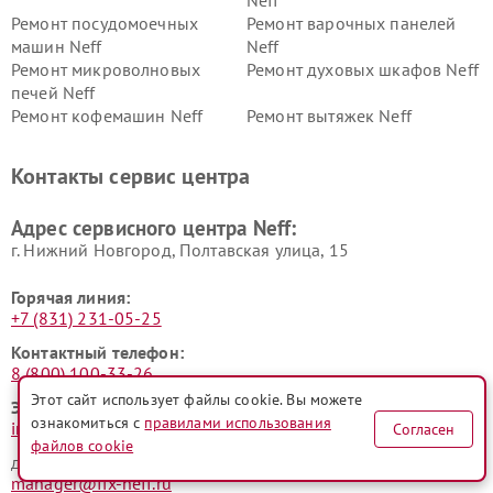
Neff
Ремонт посудомоечных
Ремонт варочных панелей
машин Neff
Neff
Ремонт микроволновых
Ремонт духовых шкафов Neff
печей Neff
Ремонт кофемашин Neff
Ремонт вытяжек Neff
Контакты сервис центра
Адрес сервисного центра Neff:
г. Нижний Новгород, Полтавская улица, 15
Горячая линия:
+7 (831) 231-05-25
Контактный телефон:
8 (800) 100-33-26
Этот сайт использует файлы cookie. Вы можете
Электронная почта:
ознакомиться с
правилами использования
info@neff-fixim.ru
Согласен
файлов cookie
для юридических лиц
manager@fix-neff.ru