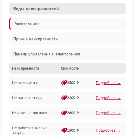
Виды неисправностей
Электроника
Прочие неисправности
Панель управления и электроника
Неисправности
Стоимость
Дверца и корпус
Не включается
2500 ₽
Подробнее →
Механика и внутренние элементы
Не нагревает еду
2200 ₽
Подробнее →
Механические повреждения
Искажение дисплея
2800 ₽
Подробнее →
Питание и запуск
Не работает кнопка
Нагрев и приготовление
1500 ₽
Подробнее →
запуска