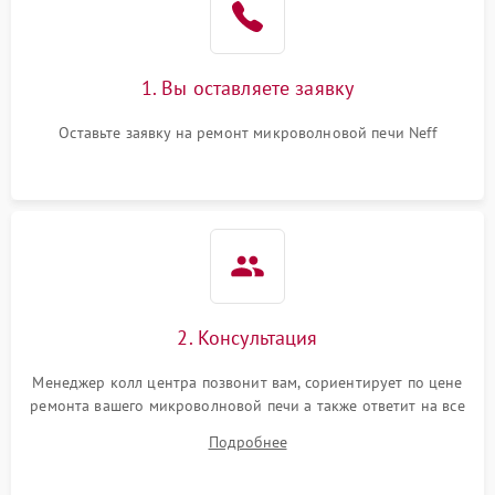
Поломка системы
2200 ₽
Подробнее →
охлаждения
1. Вы оставляете заявку
Не работают сенсорные
2400 ₽
Подробнее →
кнопки
Оставьте заявку на ремонт микроволновой печи Neff
Не горит подсветка
2000 ₽
Подробнее →
Сломался трансформатор
1000 ₽
Подробнее →
2. Консультация
Менеджер колл центра позвонит вам, сориентирует по цене
ремонта вашего микроволновой печи а также ответит на все
ваши вопросы.
Подробнее