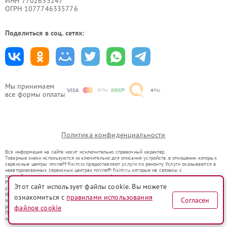
ИНН 7702633247
ОГРН 1077746335776
Поделиться в соц. сетях:
Мы принимаем
все формы оплаты
Политика конфиденциальности
Вся информация на сайте носит исключительно справочный характер.
Товарные знаки используются исключительно для описания устройств, в отношении которых
сервисные центры nnv.neff-fixim.ru предоставляют услуги по ремонту. Услуги оказываются в
неавторизованных сервисных центрах nnv.neff-fixim.ru, которые не связаны с
правообладателями товарных знаков или их официальными представителями.
Ремонт осуществляется для устройств, уже введенных в гражданский оборот в соответствии
Этот сайт использует файлы cookie. Вы можете
со статьей 1487 ГК РФ.
Использование товарных знаков не преследует цели индивидуализации услуг или введения
ознакомиться с
правилами использования
Согласен
потребителей в заблуждение, а служит для информирования о предоставляемых услугах по
файлов cookie
ремонту техники указанных брендов.
Представленная на сайте информация не является публичной офертой, определяемой
положениями Статьи 437(2) Гражданского кодекса РФ