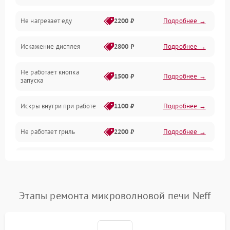
Не нагревает еду
2200 ₽
Подробнее →
Механические повреждения
Искажение дисплея
2800 ₽
Подробнее →
Питание и запуск
Не работает кнопка
Нагрев и приготовление
1500 ₽
Подробнее →
запуска
Программное обеспечение
Искры внутри при работе
1100 ₽
Подробнее →
Не работает гриль
2200 ₽
Подробнее →
Перегрев или отключение
2400 ₽
Подробнее →
во время работы
Появление запаха гари
2400 ₽
Подробнее →
Этапы ремонта микроволновой печи Neff
Проблемы с вентилятором
2000 ₽
Подробнее →