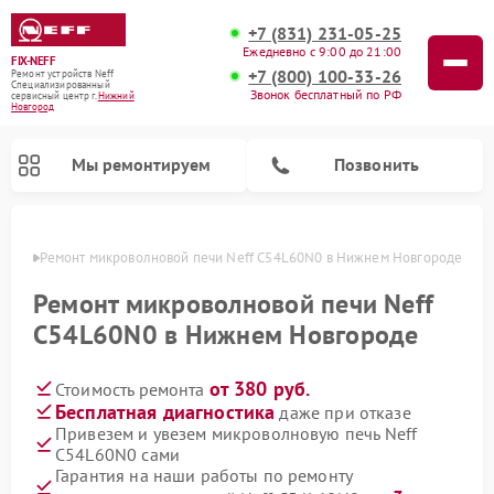
+7 (831) 231-05-25
Ежедневно с 9:00 до 21:00
FIX-NEFF
+7 (800) 100-33-26
Ремонт устройств Neff
Специализированный
Звонок бесплатный по РФ
cервисный центр г.
Нижний
Новгород
Мы ремонтируем
Позвонить
ороде
Ремонт микроволновой печи Neff C54L60N0 в Нижнем Новгороде
Ремонт микроволновой печи Neff
C54L60N0 в Нижнем Новгороде
от 380 руб.
Стоимость ремонта
Бесплатная диагностика
даже при отказе
Привезем и увезем микроволновую печь Neff
C54L60N0 сами
Ремонт посудомоечных машин Neff
Гарантия на наши работы по ремонту