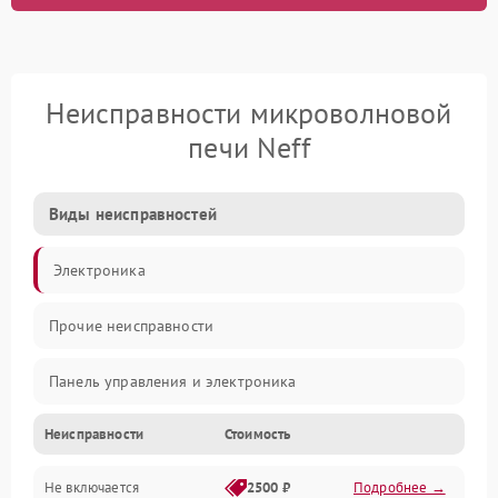
Неисправности микроволновой
печи Neff
Виды неисправностей
Электроника
Прочие неисправности
Панель управления и электроника
Неисправности
Стоимость
Дверца и корпус
Не включается
2500 ₽
Подробнее →
Механика и внутренние элементы