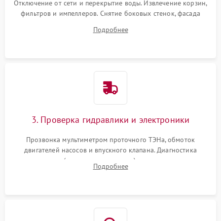
Отключение от сети и перекрытие воды. Извлечение корзин,
фильтров и импеллеров. Снятие боковых стенок, фасада
дверцы или нижнего поддона для прямого доступа к
Подробнее
циркуляционному насосу, ТЭНу и сливной помпе.
3. Проверка гидравлики и электроники
Прозвонка мультиметром проточного ТЭНа, обмоток
двигателей насосов и впускного клапана. Диагностика
прессостата (датчика уровня воды), датчика мутности,
Подробнее
концевика дверцы и электронного модуля управления.