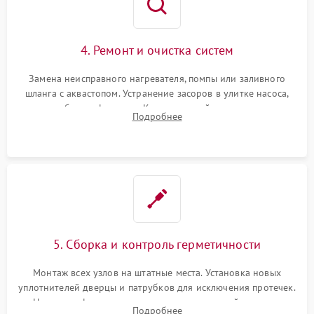
4. Ремонт и очистка систем
Замена неисправного нагревателя, помпы или заливного
шланга с аквастопом. Устранение засоров в улитке насоса,
патрубках и фильтрах. Компонентный ремонт платы
Подробнее
управления, восстановление поврежденной проводки.
5. Сборка и контроль герметичности
Монтаж всех узлов на штатные места. Установка новых
уплотнителей дверцы и патрубков для исключения протечек.
Надежная фиксация хомутов гидравлической системы,
Подробнее