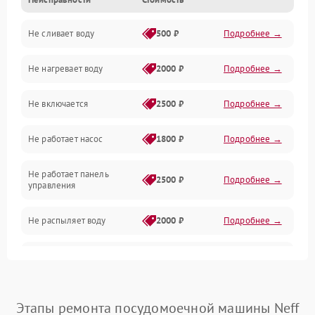
Управление
Не сливает воду
500 ₽
Подробнее →
Электропитание
Не нагревает воду
2000 ₽
Подробнее →
Датчики
Не включается
2500 ₽
Подробнее →
Нагрев
Не работает насос
1800 ₽
Подробнее →
Вода
Не работает панель
Гигиена
2500 ₽
Подробнее →
управления
Программное обеспечение
Не распыляет воду
2000 ₽
Подробнее →
Не запускается цикл
1800 ₽
Подробнее →
стирки
Проблемы с набором
Этапы ремонта посудомоечной машины Neff
1800 ₽
Подробнее →
воды