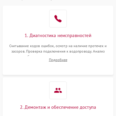
Не работает сушилка
2100 ₽
Подробнее →
Сбои в работе таймера
1700 ₽
Подробнее →
1. Диагностика неисправностей
Проблемы с
2100 ₽
Подробнее →
циркуляционным насосом
Считывание кодов ошибок, осмотр на наличие протечек и
засоров. Проверка подключения к водопроводу. Анализ
жалоб на отсутствие слива, нагрева, вращения
Подробнее
разбрызгивателей или срабатывание системы защиты
аквастоп.
2. Демонтаж и обеспечение доступа