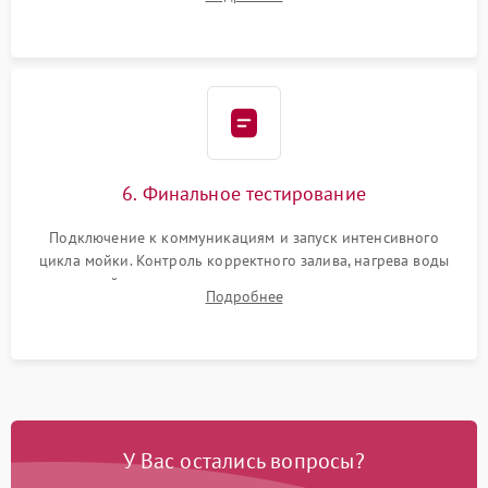
сборка корпуса и установка датчика поплавка.
6. Финальное тестирование
Подключение к коммуникациям и запуск интенсивного
цикла мойки. Контроль корректного залива, нагрева воды
до нужной температуры, отсутствия посторонних шумов,
Подробнее
штатного слива и абсолютной сухости в поддоне.
У Вас остались вопросы?