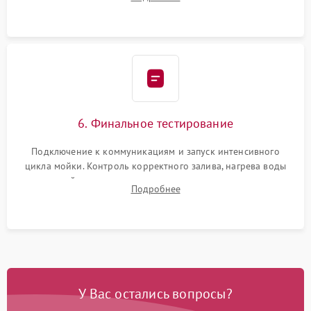
сборка корпуса и установка датчика поплавка.
6. Финальное тестирование
Подключение к коммуникациям и запуск интенсивного
цикла мойки. Контроль корректного залива, нагрева воды
до нужной температуры, отсутствия посторонних шумов,
Подробнее
штатного слива и абсолютной сухости в поддоне.
У Вас остались вопросы?