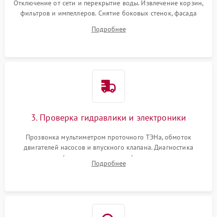
Отключение от сети и перекрытие воды. Извлечение корзин,
фильтров и импеллеров. Снятие боковых стенок, фасада
дверцы или нижнего поддона для прямого доступа к
Подробнее
циркуляционному насосу, ТЭНу и сливной помпе.
3. Проверка гидравлики и электроники
Прозвонка мультиметром проточного ТЭНа, обмоток
двигателей насосов и впускного клапана. Диагностика
прессостата (датчика уровня воды), датчика мутности,
Подробнее
концевика дверцы и электронного модуля управления.