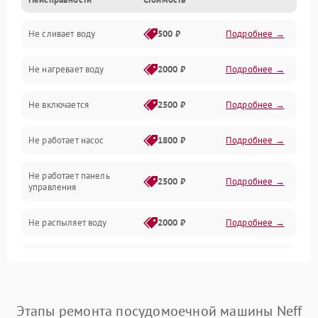
Управление
Не сливает воду
500 ₽
Подробнее →
Электропитание
Не нагревает воду
2000 ₽
Подробнее →
Датчики
Не включается
2500 ₽
Подробнее →
Нагрев
Не работает насос
1800 ₽
Подробнее →
Вода
Не работает панель
Гигиена
2500 ₽
Подробнее →
управления
Программное обеспечение
Не распыляет воду
2000 ₽
Подробнее →
Не запускается цикл
1800 ₽
Подробнее →
стирки
Проблемы с набором
Этапы ремонта посудомоечной машины Neff
1800 ₽
Подробнее →
воды