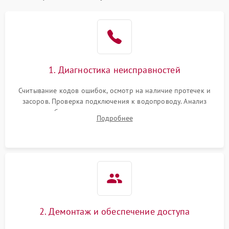
Не работает сушилка
2100 ₽
Подробнее →
Сбои в работе таймера
1700 ₽
Подробнее →
1. Диагностика неисправностей
Проблемы с
2100 ₽
Подробнее →
циркуляционным насосом
Считывание кодов ошибок, осмотр на наличие протечек и
засоров. Проверка подключения к водопроводу. Анализ
жалоб на отсутствие слива, нагрева, вращения
Подробнее
разбрызгивателей или срабатывание системы защиты
аквастоп.
2. Демонтаж и обеспечение доступа