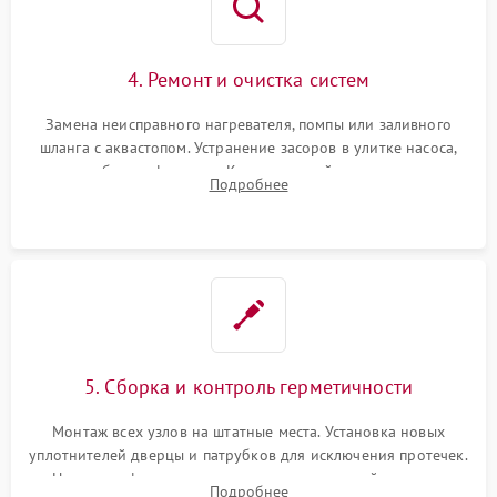
4. Ремонт и очистка систем
Замена неисправного нагревателя, помпы или заливного
шланга с аквастопом. Устранение засоров в улитке насоса,
патрубках и фильтрах. Компонентный ремонт платы
Подробнее
управления, восстановление поврежденной проводки.
5. Сборка и контроль герметичности
Монтаж всех узлов на штатные места. Установка новых
уплотнителей дверцы и патрубков для исключения протечек.
Надежная фиксация хомутов гидравлической системы,
Подробнее