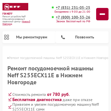
+7 (831) 231-05-25
Ежедневно с 9:00 до 21:00
FIX-NEFF
+7 (800) 100-33-26
Ремонт устройств Neff
Специализированный
Звонок бесплатный по РФ
cервисный центр г.
Нижний
Новгород
Мы ремонтируем
Позвонить
ороде
Ремонт посудомоечной машины Neff S255ECX11E в Нижнем Новгород
Ремонт посудомоечной машины
Neff S255ECX11E в Нижнем
Новгороде
от 780 руб.
Стоимость ремонта
Бесплатная диагностика
даже при отказе
Привезем и увезем посудомоечную машину Neff
Ремонт микроволновых печей Neff
S255ECX11E сами