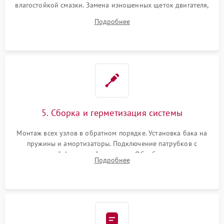
влагостойкой смазки. Замена изношенных щеток двигателя,
порванного ремня привода, неисправного сливного насоса
Подробнее
или поврежденной резиновой манжеты.
5. Сборка и герметизация системы
Монтаж всех узлов в обратном порядке. Установка бака на
пружины и амортизаторы. Подключение патрубков с
надежной фиксацией хомутами. Обработка стыков
Подробнее
герметиком для предотвращения возможных протечек воды.