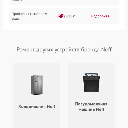
Проблемы с набором
2500 ₽
Подробнее →
воды
Замена ТЭНа
2200 ₽
Подробнее →
Замена платы управления
2200 ₽
Подробнее →
Ремонт других устройств бренда Neff
Посудомоечная
Холодильник Neff
машина Neff