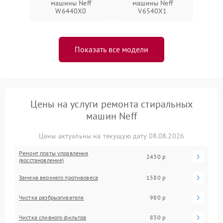
машины Neff
машины Neff
W6440X0
V6540X1
Показать все модели
Цены на услуги ремонта стиральных
машин Neff
Цены актуальны на текущую дату 08.08.2026
Ремонт платы управления
2430 р
(восстановление)
Замена верхнего противовеса
1580 р
Чистка разбрызгивателя
980 р
Чистка сливного фильтра
830 р