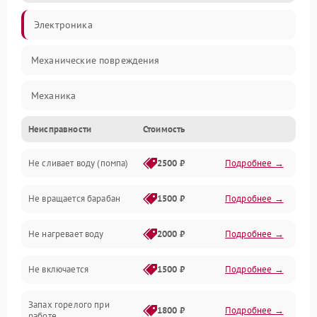
Электроника
Механические повреждения
Механика
Неисправности
Стоимость
Электропитание
Не сливает воду (помпа)
2500 ₽
Подробнее →
Водоснабжение
Не вращается барабан
1500 ₽
Подробнее →
Слив
Не нагревает воду
2000 ₽
Подробнее →
Программное обеспечение
Не включается
1500 ₽
Подробнее →
Запах горелого при
1800 ₽
Подробнее →
работе