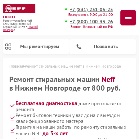
+7 (831) 231-05-25
Ежедневно с 9:00 до 21:00
FIX-NEFF
+7 (800) 100-33-26
Ремонт устройств Neff
Специализированный
Звонок бесплатный по РФ
cервисный центр г.
Нижний
Новгород
Мы ремонтируем
Позвонить
Главная
Ремонт стиральных машин Neff в Нижнем Новгороде
Ремонт стиральных машин
Neff
в Нижнем Новгороде от 800 руб.
Бесплатная диагностика
даже при отказе от
ремонта
Ремонт бытовой техники у вас дома с выездом
квалифицированного мастера
Гарантия на наши работы по ремонту стиральных
Ремонт посудомоечных машин Neff
Ремонт микроволновых печей Neff
до 3-х лет
машин Neff