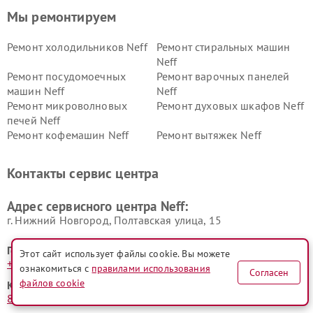
Мы ремонтируем
Ремонт холодильников Neff
Ремонт стиральных машин
Neff
Ремонт посудомоечных
Ремонт варочных панелей
машин Neff
Neff
Ремонт микроволновых
Ремонт духовых шкафов Neff
печей Neff
Ремонт кофемашин Neff
Ремонт вытяжек Neff
Контакты сервис центра
Адрес сервисного центра Neff:
г. Нижний Новгород, Полтавская улица, 15
Горячая линия:
Этот сайт использует файлы cookie. Вы можете
+7 (831) 231-05-25
ознакомиться с
правилами использования
Согласен
файлов cookie
Контактный телефон:
8 (800) 100-33-26