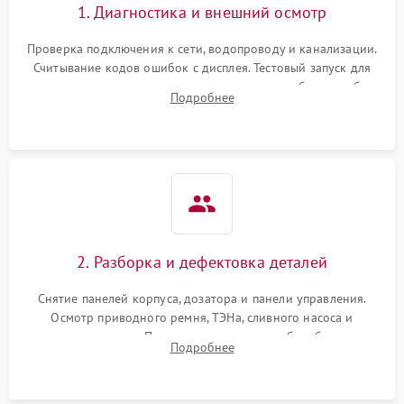
1. Диагностика и внешний осмотр
Проверка подключения к сети, водопроводу и канализации.
Считывание кодов ошибок с дисплея. Тестовый запуск для
выявления посторонних шумов, протечек или сбоев в работе
Подробнее
электронного модуля управления.
2. Разборка и дефектовка деталей
Снятие панелей корпуса, дозатора и панели управления.
Осмотр приводного ремня, ТЭНа, сливного насоса и
амортизаторов. Проверка подшипников барабана и
Подробнее
крестовины на износ, а манжеты люка на разрывы.