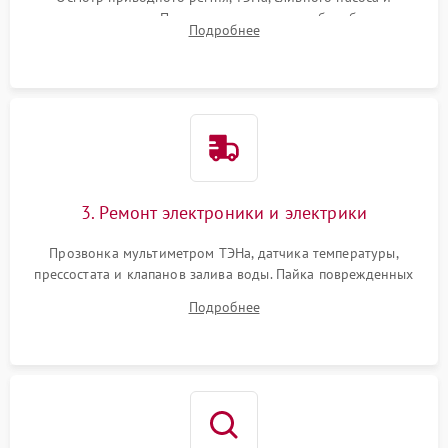
амортизаторов. Проверка подшипников барабана и
Подробнее
крестовины на износ, а манжеты люка на разрывы.
3. Ремонт электроники и электрики
Прозвонка мультиметром ТЭНа, датчика температуры,
прессостата и клапанов залива воды. Пайка поврежденных
дорожек или замена симисторов на плате управления.
Подробнее
Восстановление целостности проводки и контактов.