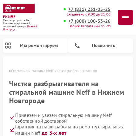
+7 (831) 231-05-25
Ежедневно с 9:00 до 21:00
FIX-NEFF
+7 (800) 100-33-26
Ремонт устройств Neff
Специализированный
Звонок бесплатный по РФ
cервисный центр г.
Нижний
Новгород
Мы ремонтируем
Позвонить
ороде
Стиральная машина Neff чистка разбрызгивателя
Чистка разбрызгивателя на
стиральной машине Neff в Нижнем
Новгороде
Привезем и увезем стиральную машину Neff
собственной доставкой
Гарантия на наши работы по ремонту стиральных
Ремонт посудомоечных машин Neff
Ремонт микроволновых печей Neff
до 3-х лет
машин Neff