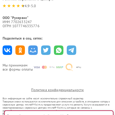
4.9-5.0
ООО "Русервис"
ИНН 7702633247
ОГРН 1077746335776
Поделиться в соц. сетях:
Мы принимаем
все формы оплаты
Политика конфиденциальности
Вся информация на сайте носит исключительно справочный характер.
Товарные знаки используются исключительно для описания устройств, в отношении которых
сервисные центры nnv.neff-fixim.ru предоставляют услуги по ремонту. Услуги оказываются в
неавторизованных сервисных центрах nnv.neff-fixim.ru, которые не связаны с
правообладателями товарных знаков или их официальными представителями.
Ремонт осуществляется для устройств, уже введенных в гражданский оборот в соответствии