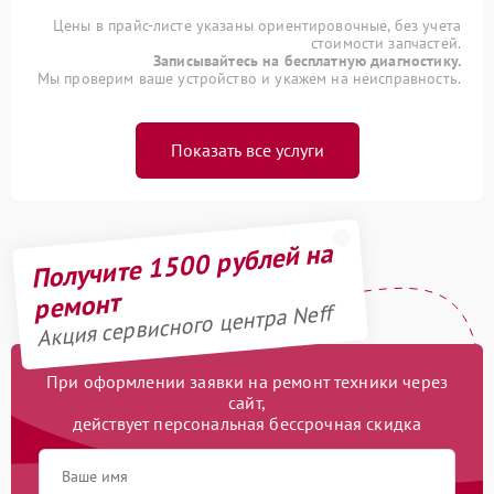
Цены в прайс-листе указаны ориентировочные, без учета
стоимости запчастей.
Записывайтесь на бесплатную диагностику.
Мы проверим ваше устройство и укажем на неисправность.
Показать все услуги
Получите 1500 рублей на
ремонт
Акция сервисного центра Neff
При оформлении заявки на ремонт техники через
сайт,
действует персональная бессрочная скидка