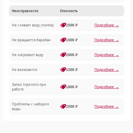
Неисправности
Стоимость
Электропитание
Не сливает воду (помпа)
2500 ₽
Подробнее →
Водоснабжение
Не вращается барабан
1500 ₽
Подробнее →
Слив
Не нагревает воду
2000 ₽
Подробнее →
Программное обеспечение
Не включается
1500 ₽
Подробнее →
Запах горелого при
1800 ₽
Подробнее →
работе
Проблемы с набором
2500 ₽
Подробнее →
воды
Замена ТЭНа
2200 ₽
Подробнее →