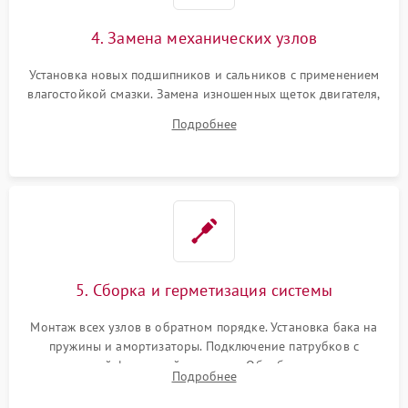
4. Замена механических узлов
Установка новых подшипников и сальников с применением
влагостойкой смазки. Замена изношенных щеток двигателя,
порванного ремня привода, неисправного сливного насоса
Подробнее
или поврежденной резиновой манжеты.
5. Сборка и герметизация системы
Монтаж всех узлов в обратном порядке. Установка бака на
пружины и амортизаторы. Подключение патрубков с
надежной фиксацией хомутами. Обработка стыков
Подробнее
герметиком для предотвращения возможных протечек воды.