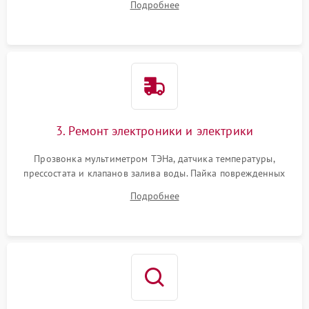
Подробнее
крестовины на износ, а манжеты люка на разрывы.
3. Ремонт электроники и электрики
Прозвонка мультиметром ТЭНа, датчика температуры,
прессостата и клапанов залива воды. Пайка поврежденных
дорожек или замена симисторов на плате управления.
Подробнее
Восстановление целостности проводки и контактов.