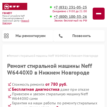
+7 (831) 231-05-25
Ежедневно с 9:00 до 21:00
FIX-NEFF
+7 (800) 100-33-26
Ремонт устройств Neff
Специализированный
Звонок бесплатный по РФ
cервисный центр г.
Нижний
Новгород
Мы ремонтируем
Позвонить
ороде
Ремонт стиральной машины Neff W6440X0 в Нижнем Новгороде
Ремонт стиральной машины Neff
W6440X0 в Нижнем Новгороде
от 780 руб.
Стоимость ремонта
Бесплатная диагностика
даже при отказе
Привезем и увезем стиральную машину Neff
W6440X0 сами
Ремонт посудомоечных машин Neff
Ремонт микроволновых печей Neff
Гарантия на наши работы по ремонту стиральных