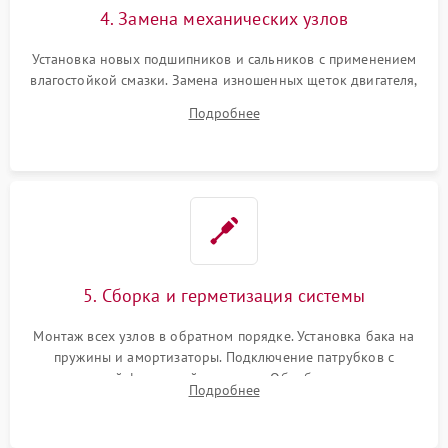
4. Замена механических узлов
Установка новых подшипников и сальников с применением
влагостойкой смазки. Замена изношенных щеток двигателя,
порванного ремня привода, неисправного сливного насоса
Подробнее
или поврежденной резиновой манжеты.
5. Сборка и герметизация системы
Монтаж всех узлов в обратном порядке. Установка бака на
пружины и амортизаторы. Подключение патрубков с
надежной фиксацией хомутами. Обработка стыков
Подробнее
герметиком для предотвращения возможных протечек воды.