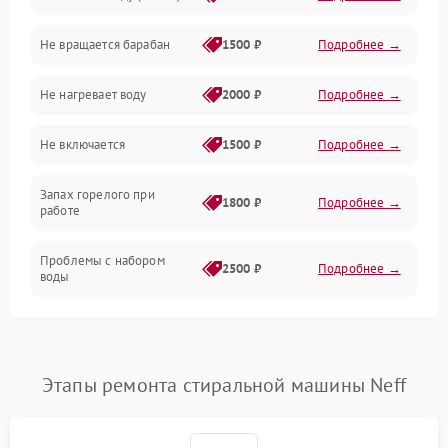
Не вращается барабан
1500 ₽
Подробнее →
Слив
Не нагревает воду
2000 ₽
Подробнее →
Программное обеспечение
Не включается
1500 ₽
Подробнее →
Запах горелого при
1800 ₽
Подробнее →
работе
Проблемы с набором
2500 ₽
Подробнее →
воды
Замена ТЭНа
2200 ₽
Подробнее →
Замена платы управления
2200 ₽
Подробнее →
Этапы ремонта стиральной машины Neff