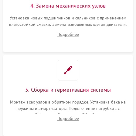
4. Замена механических узлов
Установка новых подшипников и сальников с применением
влагостойкой смазки. Замена изношенных щеток двигателя,
порванного ремня привода, неисправного сливного насоса
Подробнее
или поврежденной резиновой манжеты.
5. Сборка и герметизация системы
Монтаж всех узлов в обратном порядке. Установка бака на
пружины и амортизаторы. Подключение патрубков с
надежной фиксацией хомутами. Обработка стыков
Подробнее
герметиком для предотвращения возможных протечек воды.