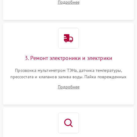
Подробнее
крестовины на износ, а манжеты люка на разрывы.
3. Ремонт электроники и электрики
Прозвонка мультиметром ТЭНа, датчика температуры,
прессостата и клапанов залива воды. Пайка поврежденных
дорожек или замена симисторов на плате управления.
Подробнее
Восстановление целостности проводки и контактов.