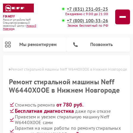
+7 (831) 231-05-25
Ежедневно с 9:00 до 21:00
FIX-NEFF
+7 (800) 100-33-26
Ремонт устройств Neff
Специализированный
Звонок бесплатный по РФ
cервисный центр г.
Нижний
Новгород
Мы ремонтируем
Позвонить
ороде
Ремонт стиральной машины Neff W6440X0OE в Нижнем Новгороде
Ремонт стиральной машины Neff
W6440X0OE в Нижнем Новгороде
от 780 руб.
Стоимость ремонта
Бесплатная диагностика
даже при отказе
Привезем и увезем стиральную машину Neff
W6440X0OE сами
Ремонт посудомоечных машин Neff
Ремонт микроволновых печей Neff
Гарантия на наши работы по ремонту стиральных