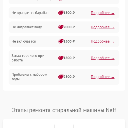
Не вращается барабан
1500 ₽
Подробнее →
Слив
Не нагревает воду
2000 ₽
Подробнее →
Программное обеспечение
Не включается
1500 ₽
Подробнее →
Запах горелого при
1800 ₽
Подробнее →
работе
Проблемы с набором
2500 ₽
Подробнее →
воды
Замена ТЭНа
2200 ₽
Подробнее →
Замена платы управления
2200 ₽
Подробнее →
Этапы ремонта стиральной машины Neff