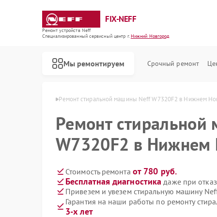
FIX-NEFF
Ремонт устройств Neff
Специализированный cервисный центр г.
Нижний Новгород
Мы ремонтируем
Срочный ремонт
Це
в Нижнем Новгороде
Ремонт стиральной машины Neff W7320F2 в Нижнем Но
Ремонт стиральной 
W7320F2 в Нижнем 
от 780 руб.
Стоимость ремонта
Бесплатная диагностика
даже при отказ
Привезем и увезем стиральную машину Nef
Гарантия на наши работы по ремонту сти
Ремонт посудомоечных машин Neff
Ремонт варочных панелей Neff
Ремонт микроволновых печей Neff
3-х лет