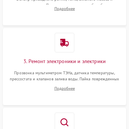
амортизаторов. Проверка подшипников барабана и
Подробнее
крестовины на износ, а манжеты люка на разрывы.
3. Ремонт электроники и электрики
Прозвонка мультиметром ТЭНа, датчика температуры,
прессостата и клапанов залива воды. Пайка поврежденных
дорожек или замена симисторов на плате управления.
Подробнее
Восстановление целостности проводки и контактов.