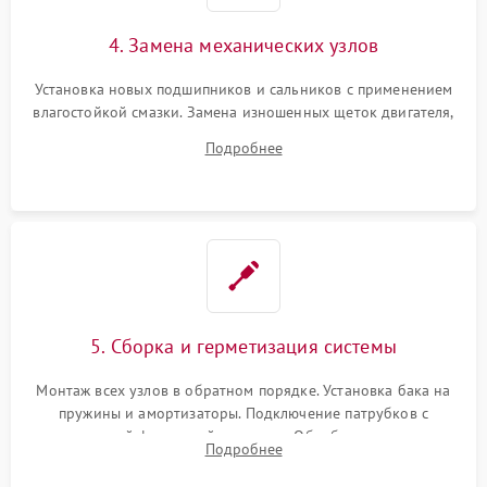
4. Замена механических узлов
Установка новых подшипников и сальников с применением
влагостойкой смазки. Замена изношенных щеток двигателя,
порванного ремня привода, неисправного сливного насоса
Подробнее
или поврежденной резиновой манжеты.
5. Сборка и герметизация системы
Монтаж всех узлов в обратном порядке. Установка бака на
пружины и амортизаторы. Подключение патрубков с
надежной фиксацией хомутами. Обработка стыков
Подробнее
герметиком для предотвращения возможных протечек воды.