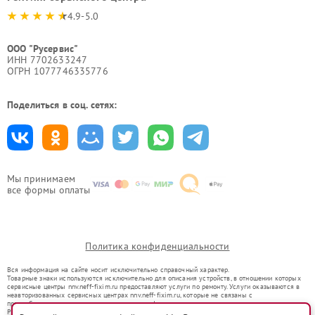
4.9-5.0
ООО "Русервис"
ИНН 7702633247
ОГРН 1077746335776
Поделиться в соц. сетях:
Мы принимаем
все формы оплаты
Политика конфиденциальности
Вся информация на сайте носит исключительно справочный характер.
Товарные знаки используются исключительно для описания устройств, в отношении которых
сервисные центры nnv.neff-fixim.ru предоставляют услуги по ремонту. Услуги оказываются в
неавторизованных сервисных центрах nnv.neff-fixim.ru, которые не связаны с
правообладателями товарных знаков или их официальными представителями.
Ремонт осуществляется для устройств, уже введенных в гражданский оборот в соответствии