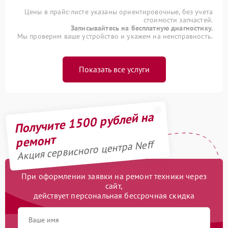
Цены в прайс-листе указаны ориентировочные, без учета
стоимости запчастей.
Записывайтесь на бесплатную диагностику.
Мы проверим ваше устройство и укажем на неисправность.
Показать все услуги
Получите 1500 рублей на
ремонт
Акция сервисного центра Neff
При оформлении заявки на ремонт техники через
сайт,
действует персональная бессрочная скидка