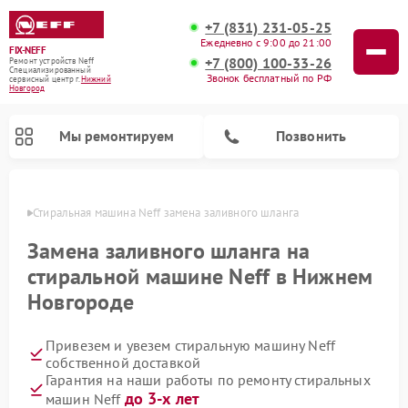
+7 (831) 231-05-25
Ежедневно с 9:00 до 21:00
FIX-NEFF
+7 (800) 100-33-26
Ремонт устройств Neff
Специализированный
Звонок бесплатный по РФ
cервисный центр г.
Нижний
Новгород
Мы ремонтируем
Позвонить
ороде
Стиральная машина Neff замена заливного шланга
Замена заливного шланга на
стиральной машине Neff в Нижнем
Новгороде
Привезем и увезем стиральную машину Neff
собственной доставкой
Гарантия на наши работы по ремонту стиральных
Ремонт посудомоечных машин Neff
Ремонт микроволновых печей Neff
до 3-х лет
машин Neff