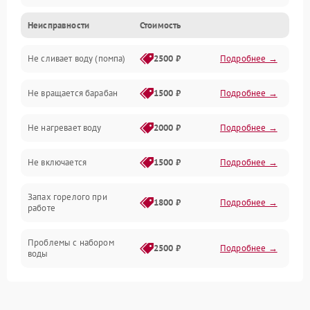
Неисправности
Стоимость
Электропитание
Не сливает воду (помпа)
2500 ₽
Подробнее →
Водоснабжение
Не вращается барабан
1500 ₽
Подробнее →
Слив
Не нагревает воду
2000 ₽
Подробнее →
Программное обеспечение
Не включается
1500 ₽
Подробнее →
Запах горелого при
1800 ₽
Подробнее →
работе
Проблемы с набором
2500 ₽
Подробнее →
воды
Замена ТЭНа
2200 ₽
Подробнее →