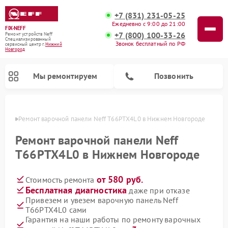
+7 (831) 231-05-25
Ежедневно с 9:00 до 21:00
FIX-NEFF
+7 (800) 100-33-26
Ремонт устройств Neff
Специализированный
Звонок бесплатный по РФ
cервисный центр г.
Нижний
Новгород
Мы ремонтируем
Позвонить
ороде
Ремонт варочной панели Neff T66PTX4L0 в Нижнем Новгороде
Ремонт варочной панели Neff
T66PTX4L0 в Нижнем Новгороде
от 580 руб.
Стоимость ремонта
Бесплатная диагностика
даже при отказе
Привезем и увезем варочную панель Neff
T66PTX4L0 сами
Ремонт посудомоечных машин Neff
Ремонт микроволновых печей Neff
Гарантия на наши работы по ремонту варочных