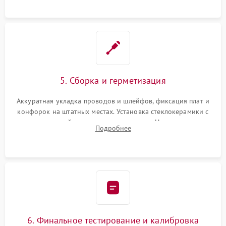
проводки.
5. Сборка и герметизация
Аккуратная укладка проводов и шлейфов, фиксация плат и
конфорок на штатных местах. Установка стеклокерамики с
проверкой равномерности зазоров. Нанесение
Подробнее
термостойкого герметика или укладка уплотнительной
ленты по контуру.
6. Финальное тестирование и калибровка