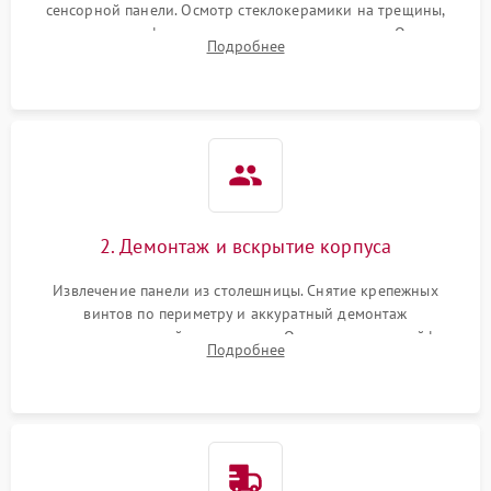
сенсорной панели. Осмотр стеклокерамики на трещины,
проверка конфорок на равномерность нагрева. Опрос
Подробнее
клиента о симптомах (не включается, не видит посуду,
щелкает).
2. Демонтаж и вскрытие корпуса
Извлечение панели из столешницы. Снятие крепежных
винтов по периметру и аккуратный демонтаж
стеклокерамической поверхности. Отсоединение шлейфов
Подробнее
сенсорного блока для доступа к силовым платам, катушкам
или ТЭНам.