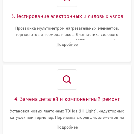
3. Тестирование электронных и силовых узлов
Прозвонка мультиметром нагревательных элементов,
термостатов и термодатчиков. Диагностика силового
модуля, реле, диодных мостов и IGBT-транзисторов (для
Подробнее
индукции). Проверка кранов и газ-контроля (для газовых
панелей).
4. Замена деталей и компонентный ремонт
Установка новых ленточных ТЭНов (Hi-Light), индукторных
катушек или термопар. Перепайка сгоревших элементов на
плате управления, восстановление токопроводящих
Подробнее
дорожек. Очистка контактов и замена поврежденной