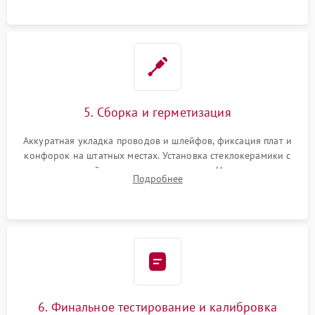
проводки.
5. Сборка и герметизация
Аккуратная укладка проводов и шлейфов, фиксация плат и
конфорок на штатных местах. Установка стеклокерамики с
проверкой равномерности зазоров. Нанесение
Подробнее
термостойкого герметика или укладка уплотнительной
ленты по контуру.
6. Финальное тестирование и калибровка