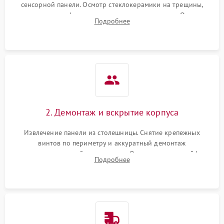
сенсорной панели. Осмотр стеклокерамики на трещины,
проверка конфорок на равномерность нагрева. Опрос
Подробнее
клиента о симптомах (не включается, не видит посуду,
щелкает).
2. Демонтаж и вскрытие корпуса
Извлечение панели из столешницы. Снятие крепежных
винтов по периметру и аккуратный демонтаж
стеклокерамической поверхности. Отсоединение шлейфов
Подробнее
сенсорного блока для доступа к силовым платам, катушкам
или ТЭНам.