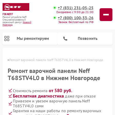
+7 (831) 231-05-25
Ежедневно с 9:00 до 21:00
FIX-NEFF
+7 (800) 100-33-26
Ремонт устройств Neff
Специализированный
Звонок бесплатный по РФ
cервисный центр г.
Нижний
Новгород
Мы ремонтируем
Позвонить
ороде
Ремонт варочной панели Neff T68STV4L0 в Нижнем Новгороде
Ремонт варочной панели Neff
T68STV4L0 в Нижнем Новгороде
от 580 руб.
Стоимость ремонта
Бесплатная диагностика
даже при отказе
Привезем и увезем варочную панель Neff
T68STV4L0 сами
Ремонт посудомоечных машин Neff
Ремонт микроволновых печей Neff
Гарантия на наши работы по ремонту варочных