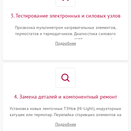
3. Тестирование электронных и силовых узлов
Прозвонка мультиметром нагревательных элементов,
термостатов и термодатчиков. Диагностика силового
модуля, реле, диодных мостов и IGBT-транзисторов (для
Подробнее
индукции). Проверка кранов и газ-контроля (для газовых
панелей).
4. Замена деталей и компонентный ремонт
Установка новых ленточных ТЭНов (Hi-Light), индукторных
катушек или термопар. Перепайка сгоревших элементов на
плате управления, восстановление токопроводящих
Подробнее
дорожек. Очистка контактов и замена поврежденной